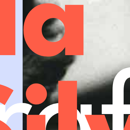
da
ra