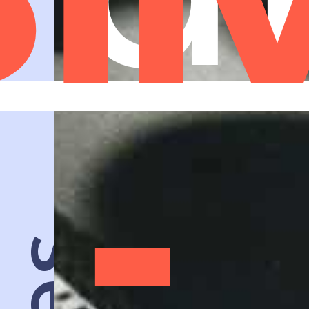
Sil
 -