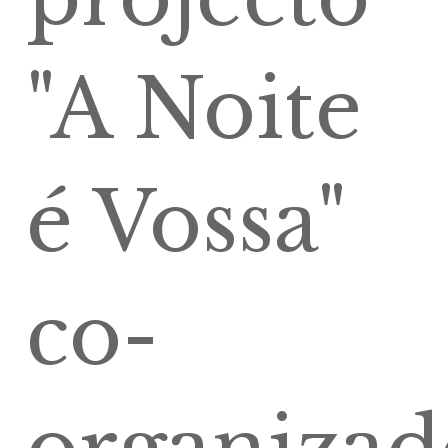
"A Noite
é Vossa"
co-