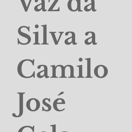
Vaz da
Silva a
Camilo
José