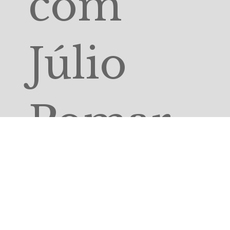
com
Júlio
Pomar,
em