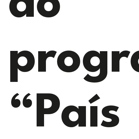
do
prog
“País