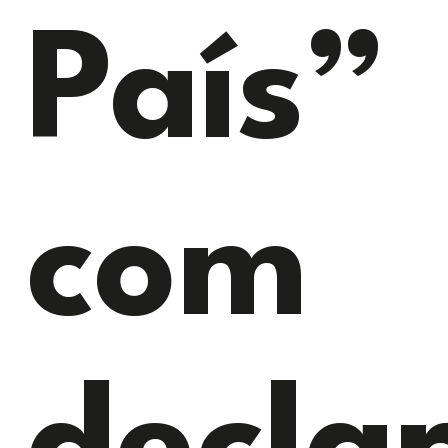
País”
com