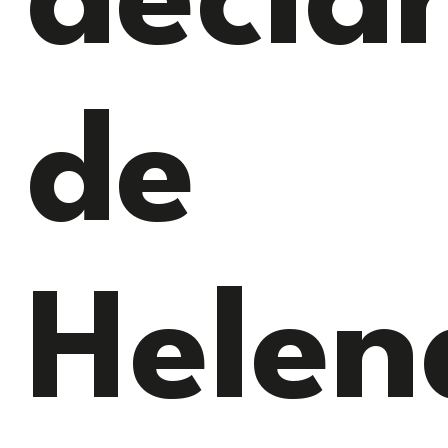
decla
de
Helen