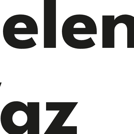
ele
az