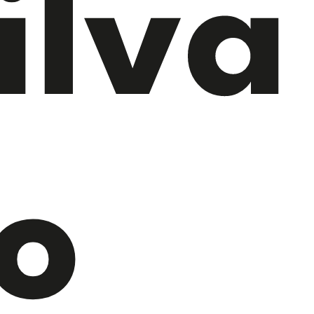
ilva
o