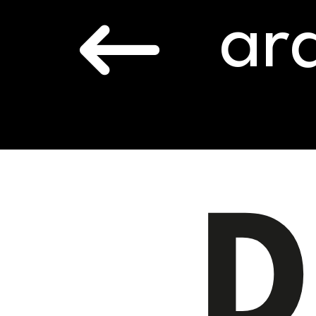
arq
D