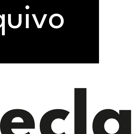
uivo
ecl