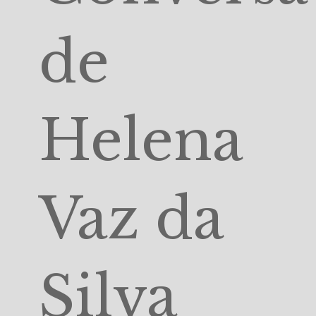
de
Helena
Vaz da
Silva