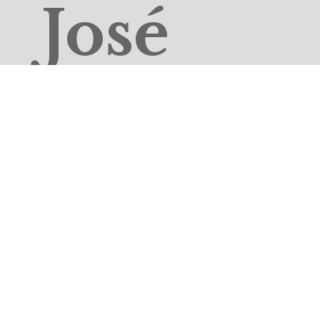
José
Cela
jornalism