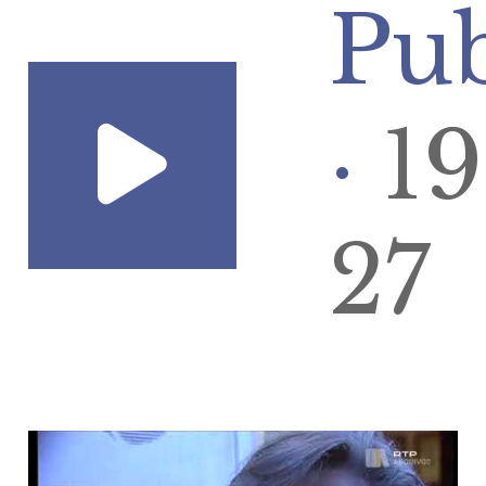
Pub
·
1
27