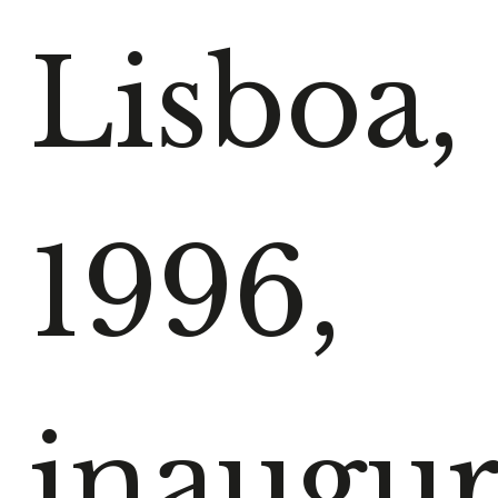
f
Lisboa,
1996,
inaugu