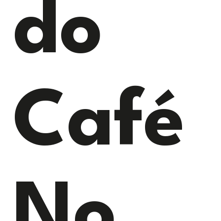
do
Café
No