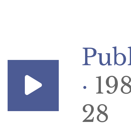
Pub
·
19
28