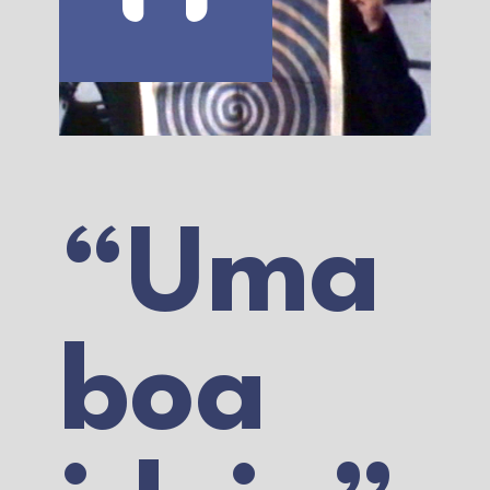
“Uma
boa