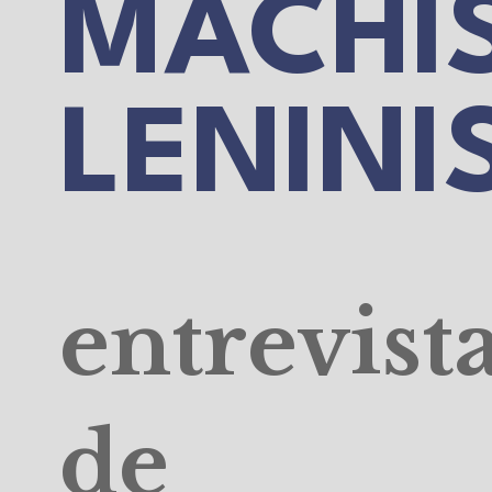
MACHIS
LENINI
entrevist
de