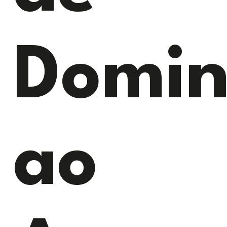
Domi
ao