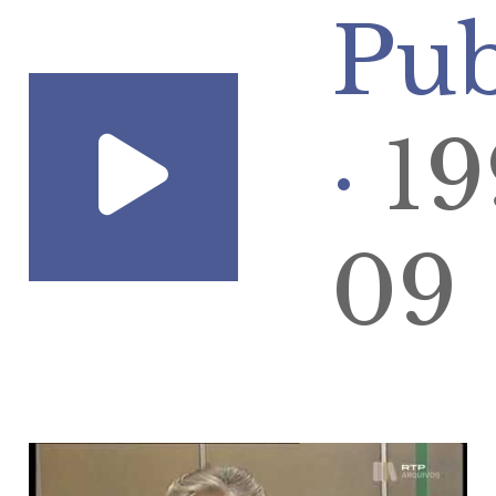
Pub
·
19
09