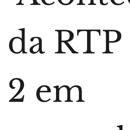
da RTP
2 em