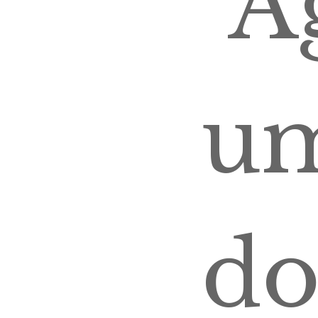
"A
um
do