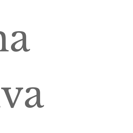
na
lva