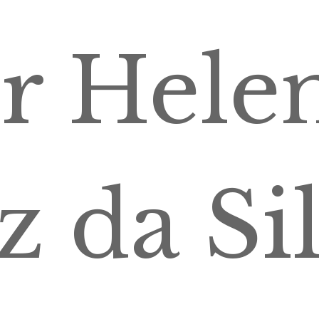
r Hele
z da Si