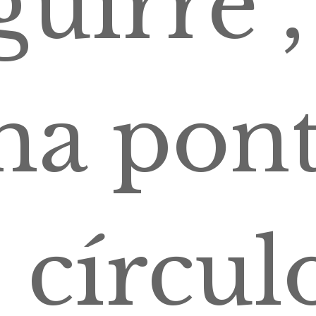
guirre",
a pon
 círcul