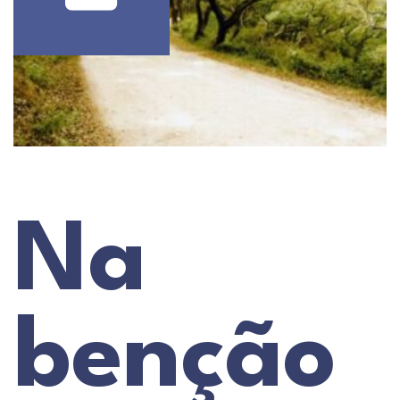
Na
benção