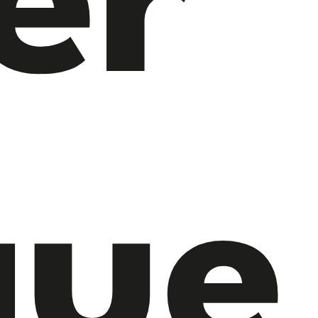
er
que