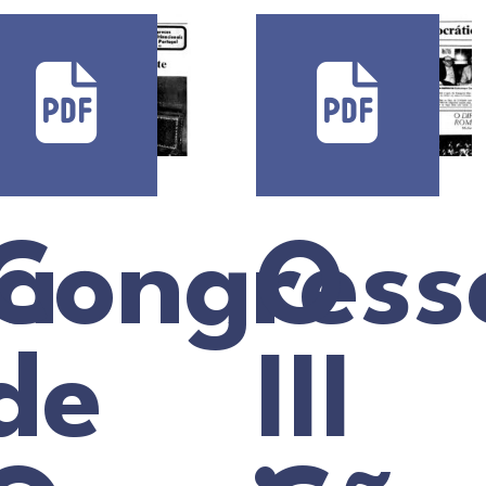
a
Congress
O
de
III