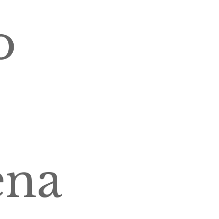
o
ena