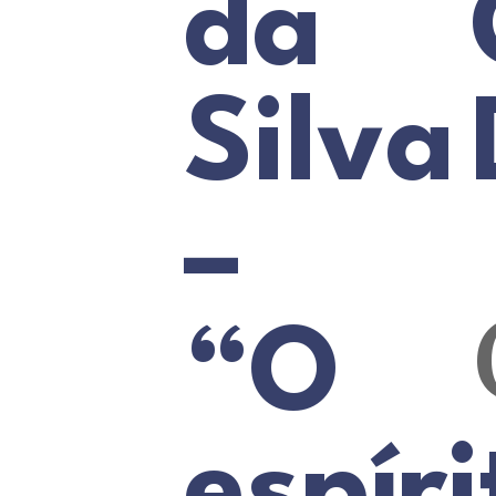
da
Silva
–
“O
espíri