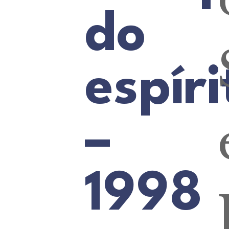
do
espír
–
1998