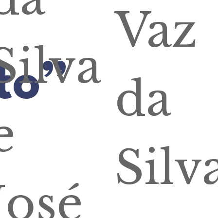
Vaz
Silva
ito”
da
e
Silv
José