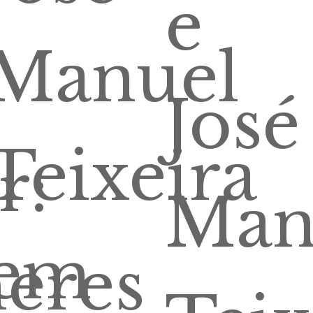
e
Manuel
José
Teixeira
r:
Man
em
eres