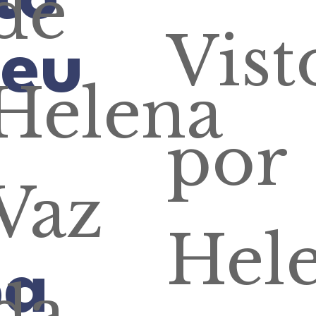
de
Vist
peu
Helena
por
Vaz
Hel
pa
da