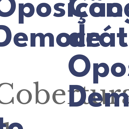
Oposição
Con
Democrát
de
Opo
Cobertur
Dem
to