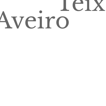
Teix
Aveiro
es
jorn
jornalismo
polí