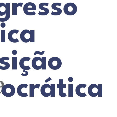
gresso
ica
sição
a
ocrática